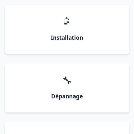
🚿
Installation
🔧
Dépannage