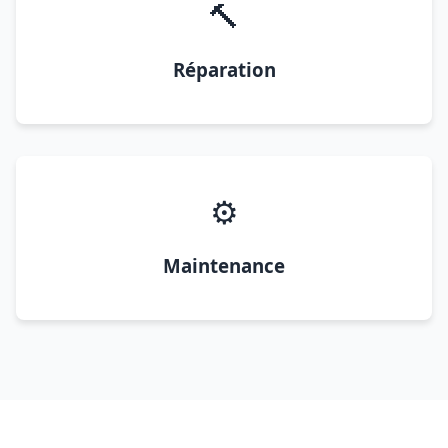
🔨
Réparation
⚙️
Maintenance