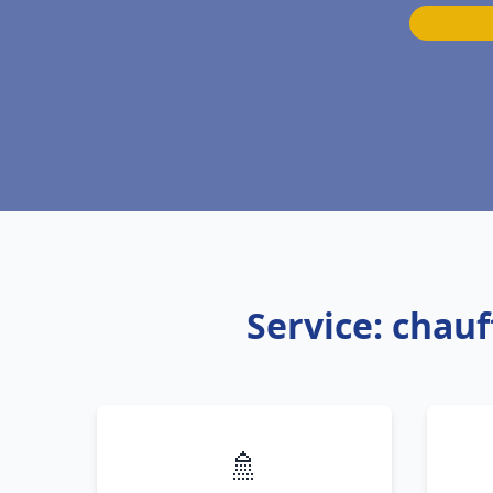
Service: cha
🚿