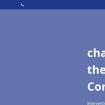
📞
ch
th
Co
Intervent