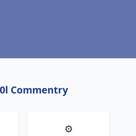
00l Commentry
⚙️