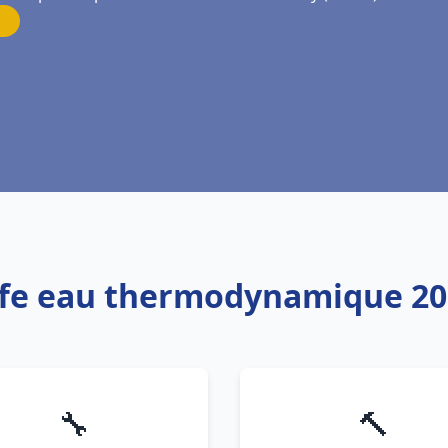
uffe eau thermodynamique 2
🔧
🔨