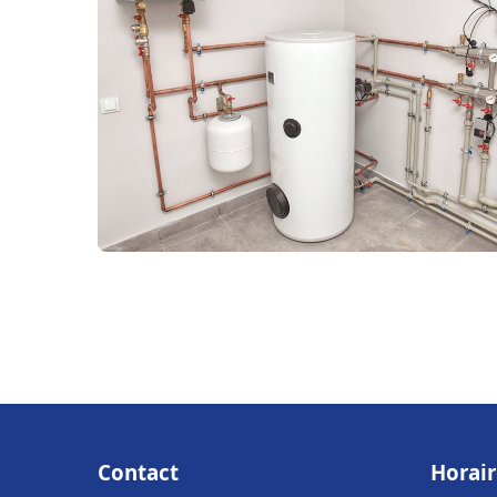
Contact
Horair