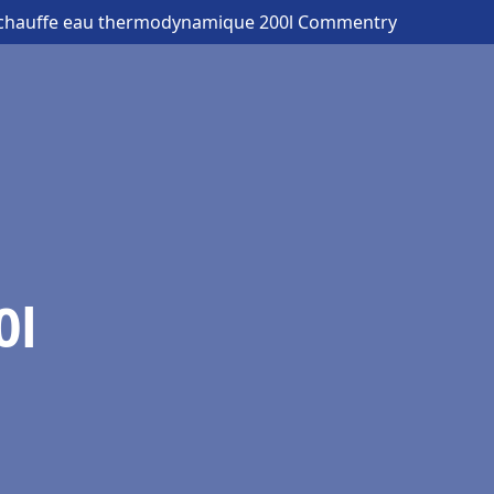
 chauffe eau thermodynamique 200l Commentry
0l