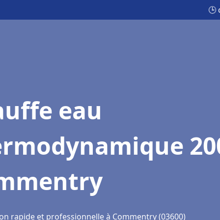
🕒
auffe eau
ermodynamique 20
mmentry
ion rapide et professionnelle à Commentry (03600)