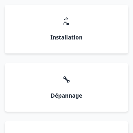
🚿
Installation
🔧
Dépannage