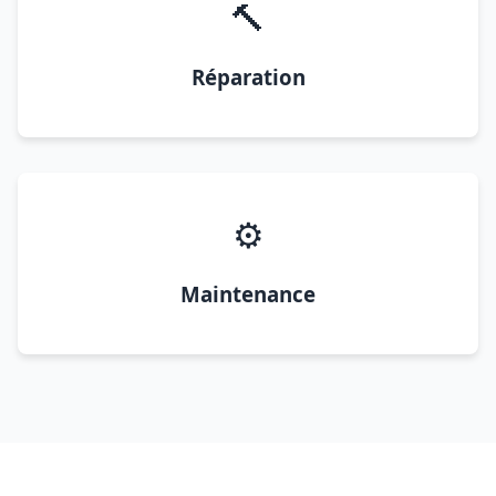
🔨
Réparation
⚙️
Maintenance