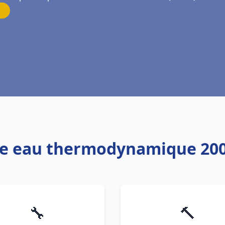
ffe eau thermodynamique 20
🔧
🔨