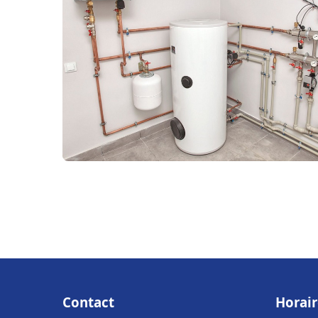
Contact
Horair