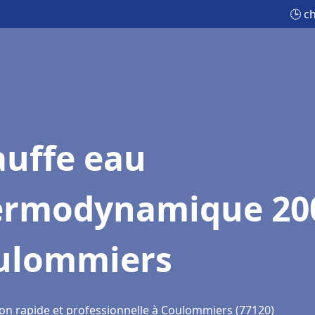
🕒 c
auffe eau
ermodynamique 20
ulommiers
ion rapide et professionnelle à Coulommiers (77120)