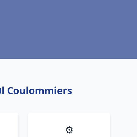
0l Coulommiers
⚙️