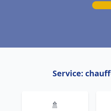
Service: chau
🚿