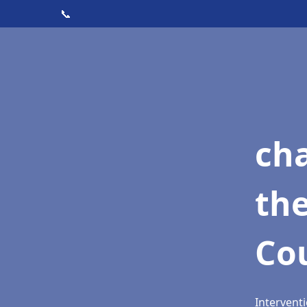
📞
ch
th
Co
Intervent