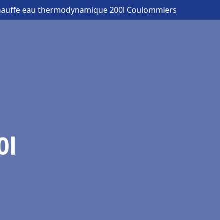
hauffe eau thermodynamique 200l Coulommiers
0l