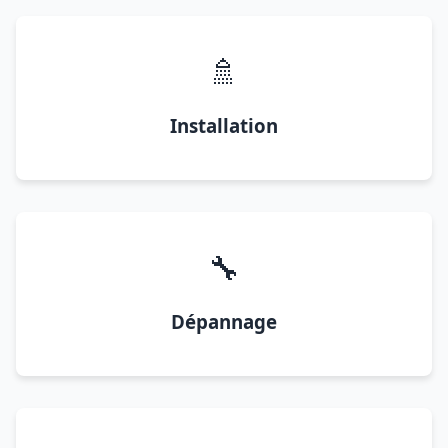
🚿
Installation
🔧
Dépannage