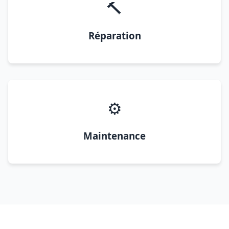
🔨
Réparation
⚙️
Maintenance