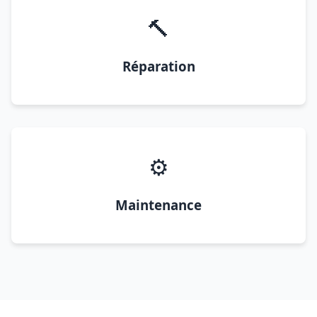
🔨
Réparation
⚙️
Maintenance