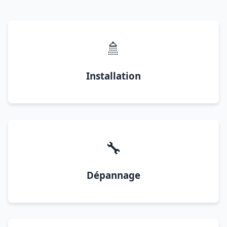
🚿
Installation
🔧
Dépannage