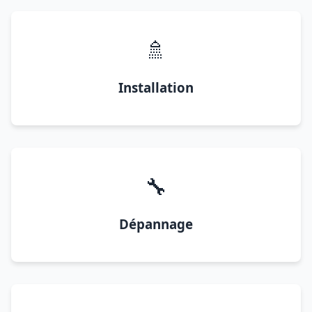
🚿
Installation
🔧
Dépannage