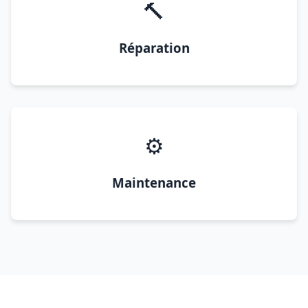
🔨
Réparation
⚙️
Maintenance