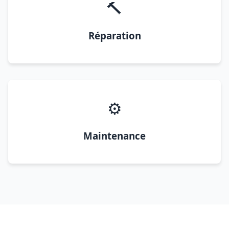
🔨
Réparation
⚙️
Maintenance