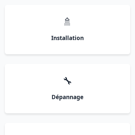
🚿
Installation
🔧
Dépannage