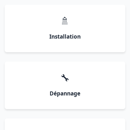
🚿
Installation
🔧
Dépannage