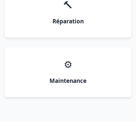
🔨
Réparation
⚙️
Maintenance