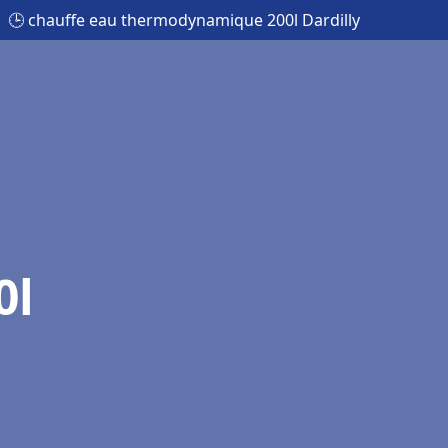
🕒 chauffe eau thermodynamique 200l Dardilly
0l