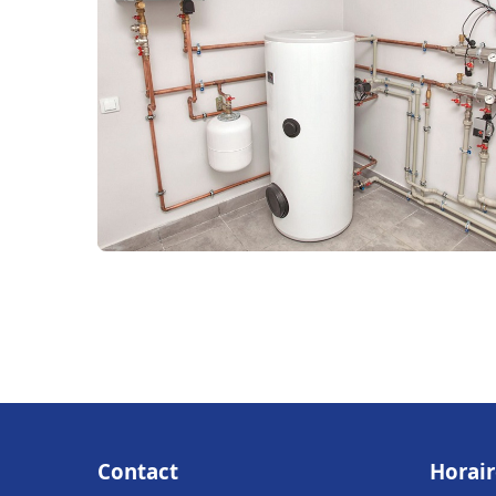
Contact
Horair