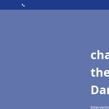
📞
ch
th
Dar
Interventi