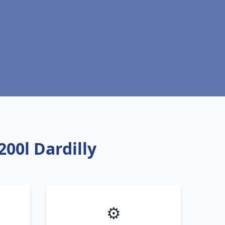
00l Dardilly
⚙️