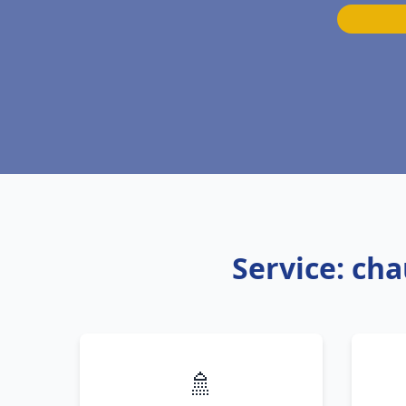
Service: ch
🚿