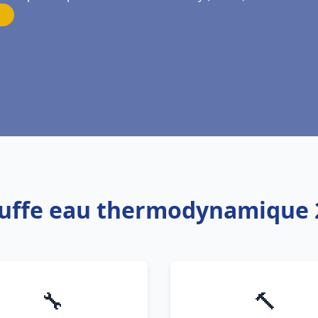
auffe eau thermodynamique 2
🔧
🔨