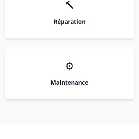
🔨
Réparation
⚙️
Maintenance