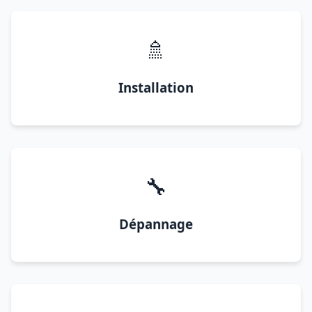
🚿
Installation
🔧
Dépannage