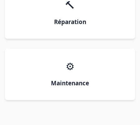
🔨
Réparation
⚙️
Maintenance