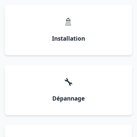
🚿
Installation
🔧
Dépannage