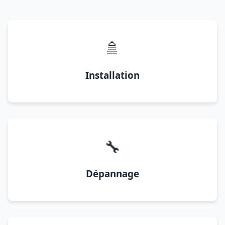
🚿
Installation
🔧
Dépannage