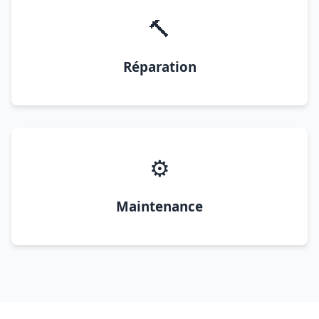
🔨
Réparation
⚙️
Maintenance