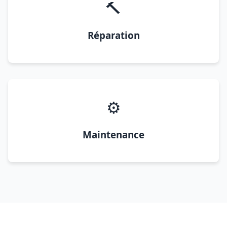
🔨
Réparation
⚙️
Maintenance