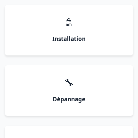
🚿
Installation
🔧
Dépannage