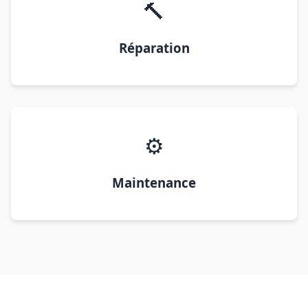
🔨
Réparation
⚙️
Maintenance