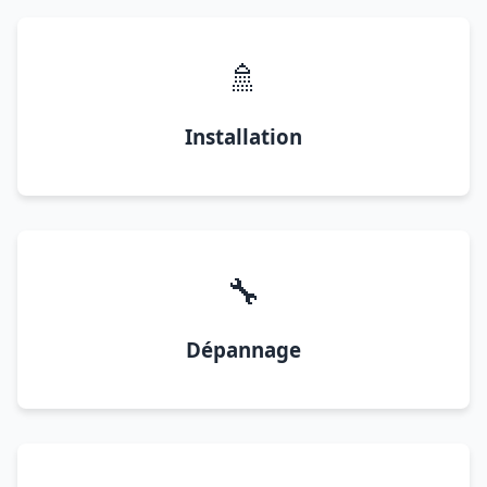
🚿
Installation
🔧
Dépannage