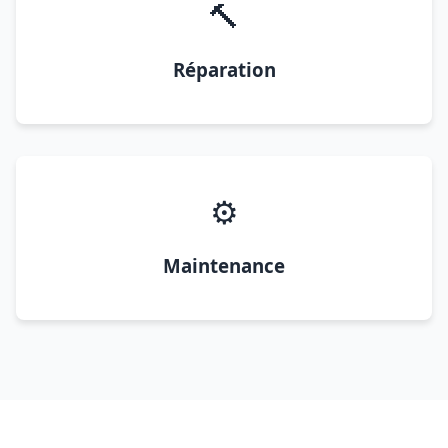
🔨
Réparation
⚙️
Maintenance