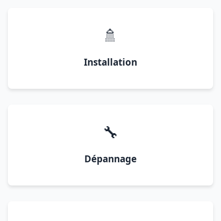
🚿
Installation
🔧
Dépannage