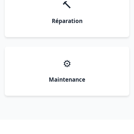
🔨
Réparation
⚙️
Maintenance