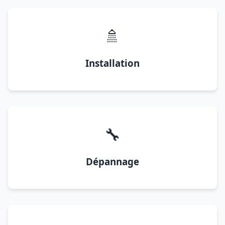
🚿
Installation
🔧
Dépannage