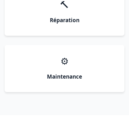
🔨
Réparation
⚙️
Maintenance