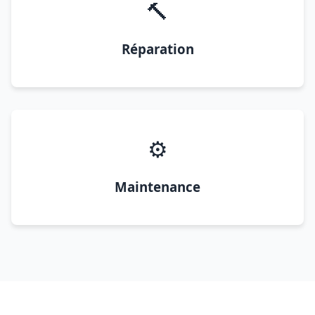
🔨
Réparation
⚙️
Maintenance