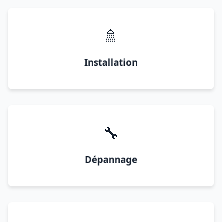
🚿
Installation
🔧
Dépannage