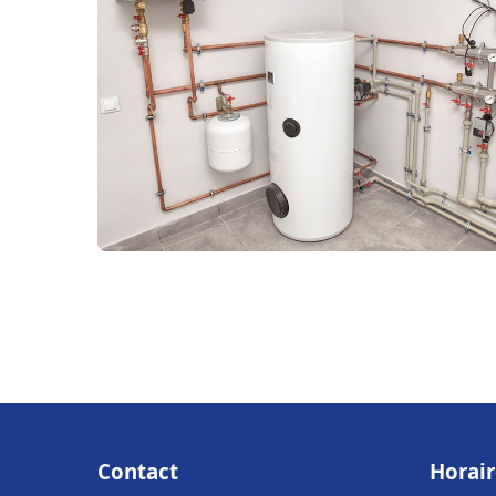
Contact
Horair