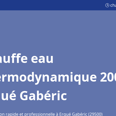
🕒 ch
auffe eau
ermodynamique 20
gué Gabéric
ion rapide et professionnelle à Ergué Gabéric (29500)