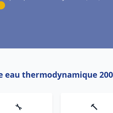
fe eau thermodynamique 200
🔧
🔨