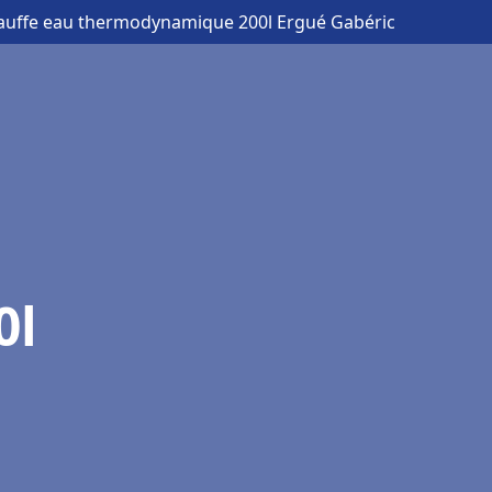
auffe eau thermodynamique 200l Ergué Gabéric
0l