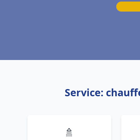
Service: chauf
🚿