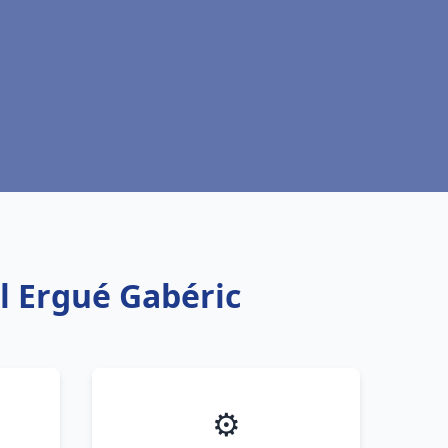
l Ergué Gabéric
⚙️