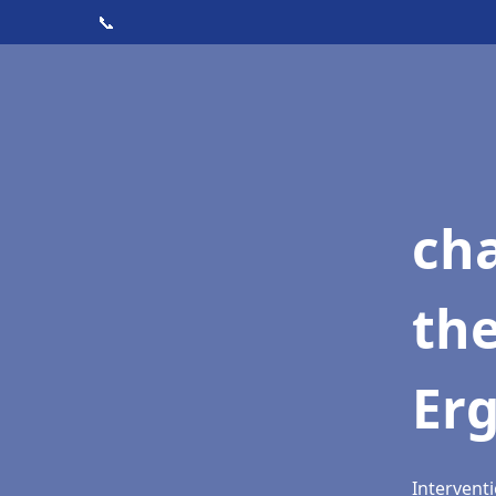
📞
ch
th
Er
Intervent