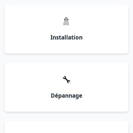
🚿
Installation
🔧
Dépannage