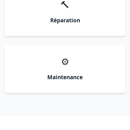
🔨
Réparation
⚙️
Maintenance