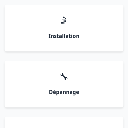
🚿
Installation
🔧
Dépannage