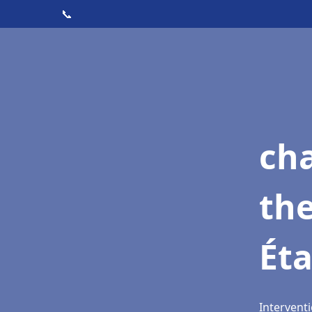
📞
ch
th
Éta
Interventi