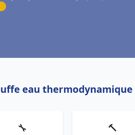
auffe eau thermodynamique 
🔧
🔨