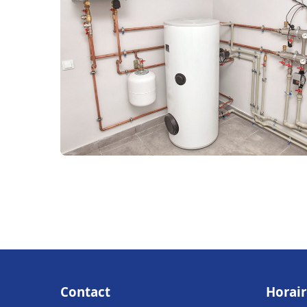
Contact
Horair