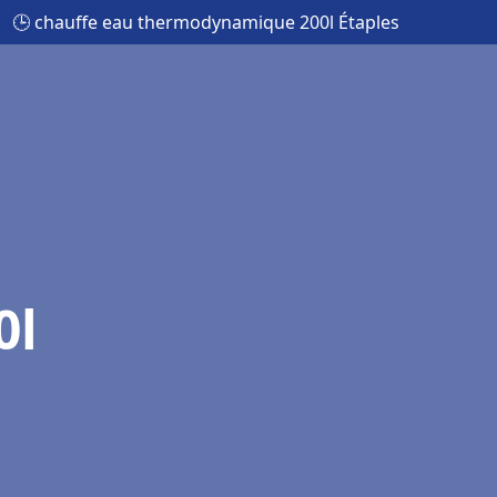
🕒 chauffe eau thermodynamique 200l Étaples
0l