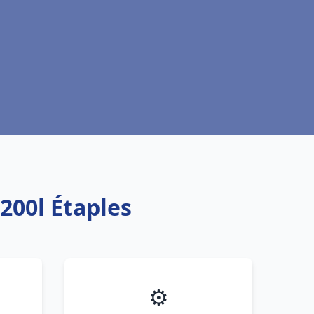
200l Étaples
⚙️