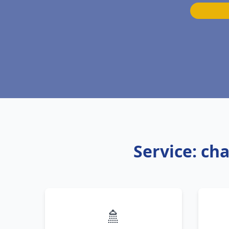
Service: ch
🚿