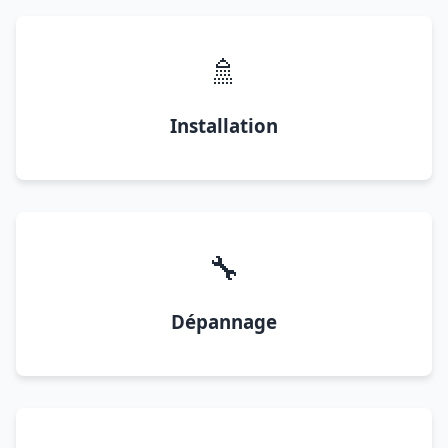
🚿
Installation
🔧
Dépannage