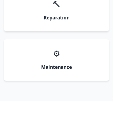
🔨
Réparation
⚙️
Maintenance