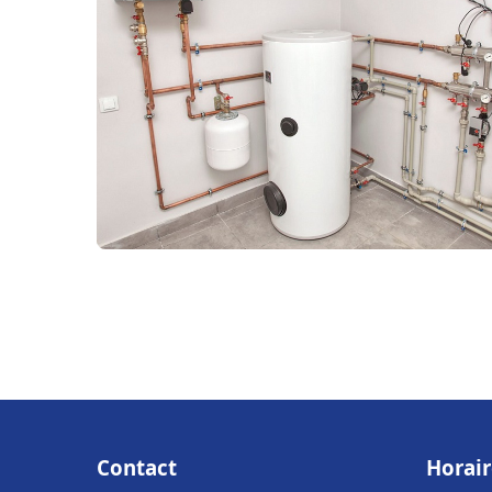
Contact
Horair