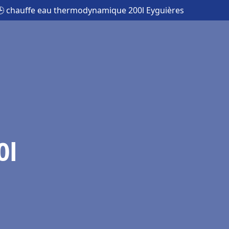
🕒 chauffe eau thermodynamique 200l Eyguières
0l