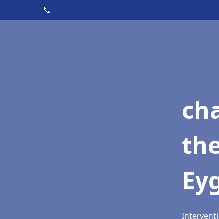
📞
ch
th
Ey
Interventi