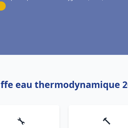
uffe eau thermodynamique 2
🔧
🔨