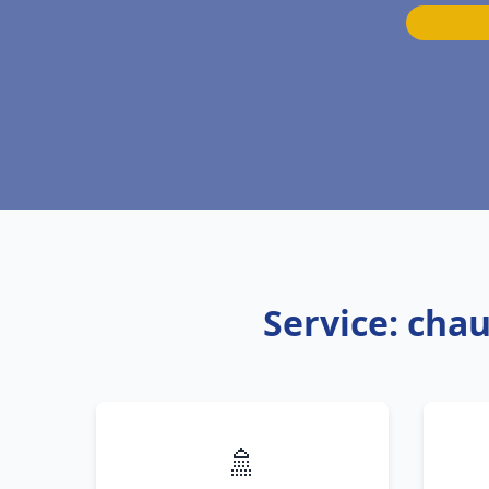
Service: cha
🚿