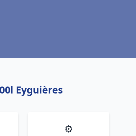
00l Eyguières
⚙️