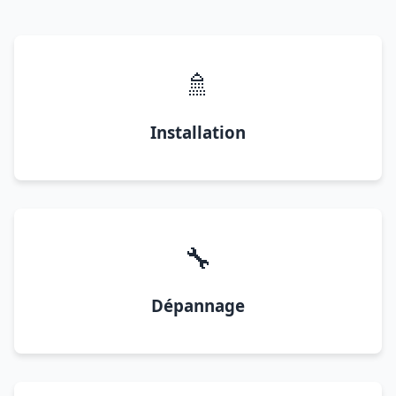
🚿
Installation
🔧
Dépannage