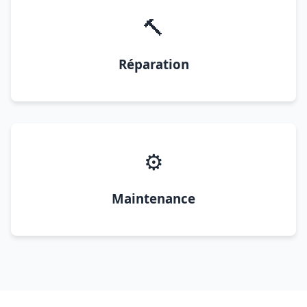
🔨
Réparation
⚙️
Maintenance