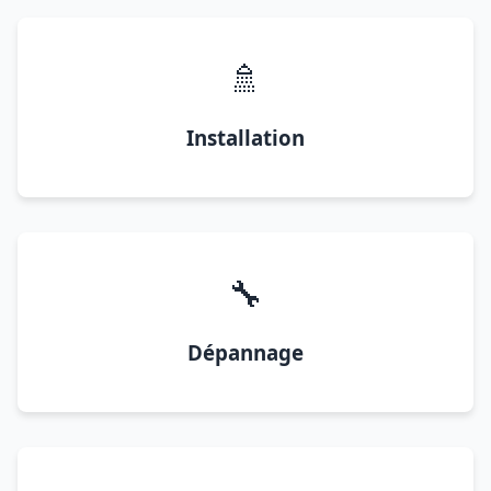
🚿
Installation
🔧
Dépannage