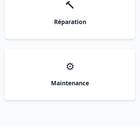
🔨
Réparation
⚙️
Maintenance