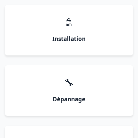
🚿
Installation
🔧
Dépannage