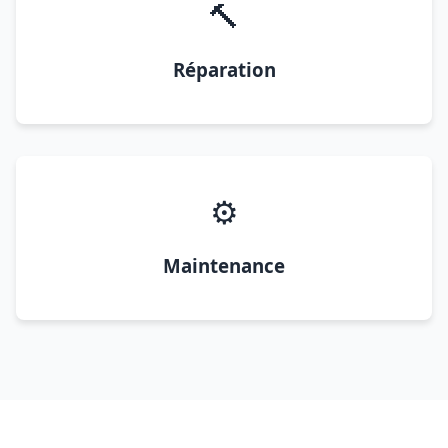
🔨
Réparation
⚙️
Maintenance