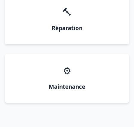
🔨
Réparation
⚙️
Maintenance