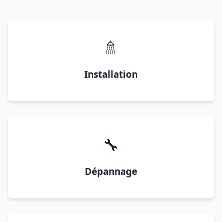
🚿
Installation
🔧
Dépannage