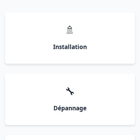
🚿
Installation
🔧
Dépannage