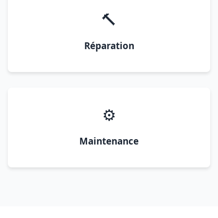
🔨
Réparation
⚙️
Maintenance