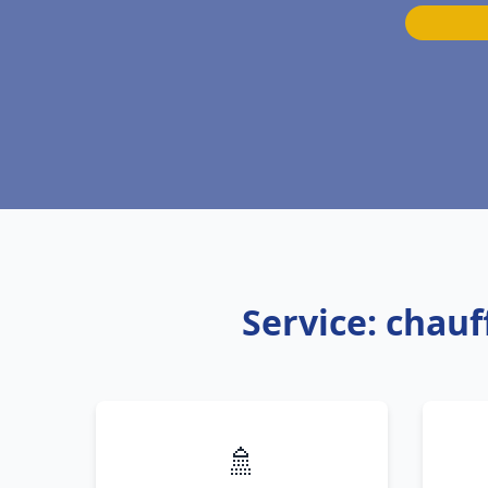
Service: chau
🚿