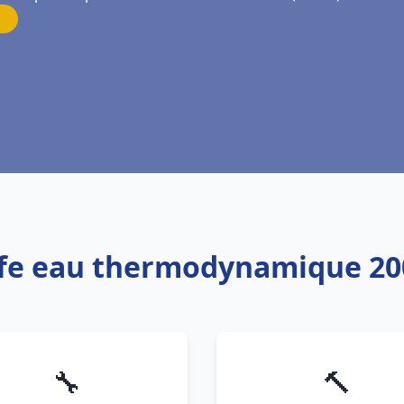
ffe eau thermodynamique 200
🔧
🔨