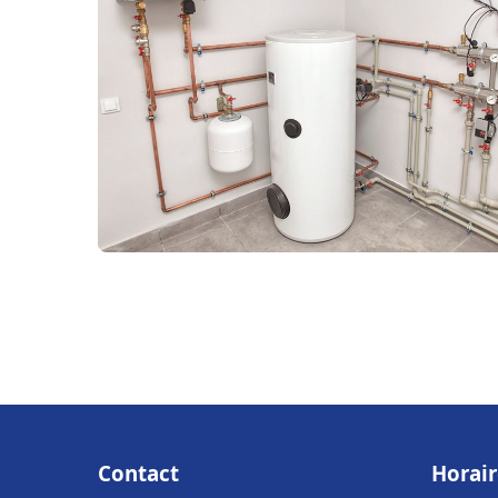
Contact
Horair