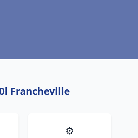
l Francheville
⚙️