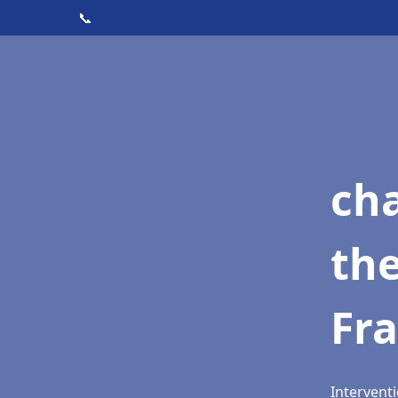
📞
ch
th
Fra
Interventi