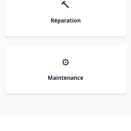
🔨
Réparation
⚙️
Maintenance