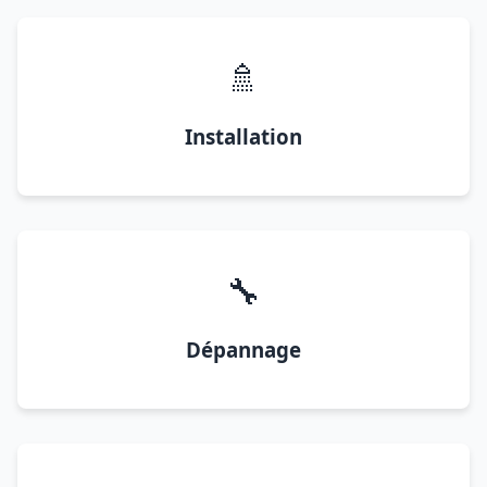
🚿
Installation
🔧
Dépannage