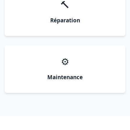
🔨
Réparation
⚙️
Maintenance