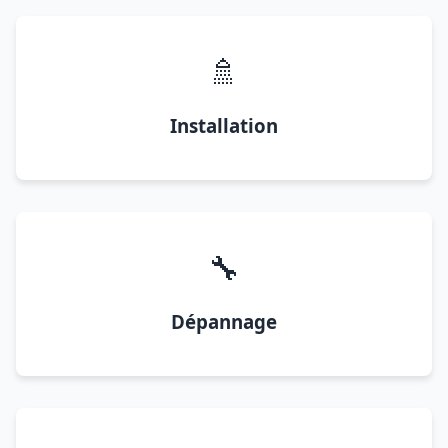
🚿
Installation
🔧
Dépannage