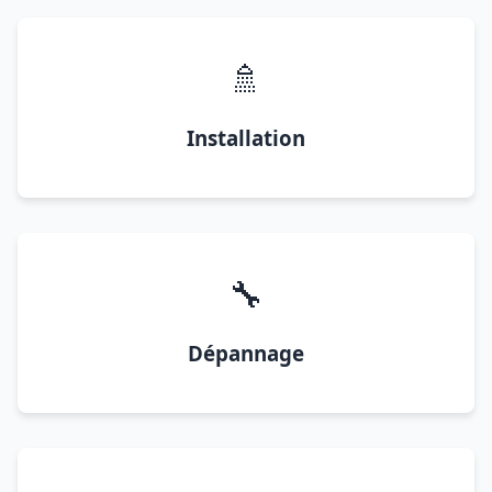
🚿
Installation
🔧
Dépannage