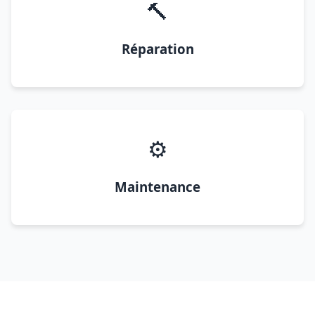
🔨
Réparation
⚙️
Maintenance