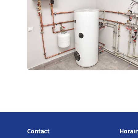
Contact
Horair