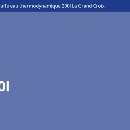
auffe eau thermodynamique 200l La Grand Croix
0l