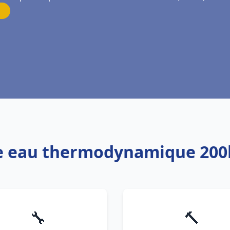
fe eau thermodynamique 200l
🔧
🔨