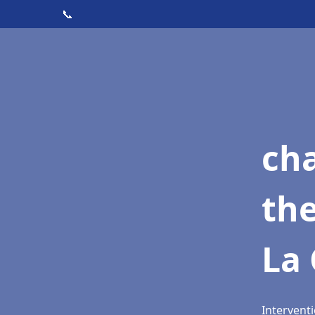
📞
ch
th
La 
Interventi