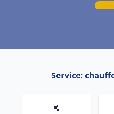
Service: chauf
🚿