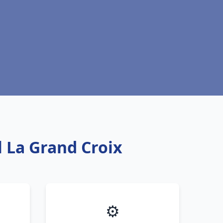
 La Grand Croix
⚙️