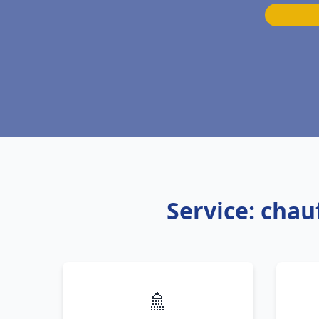
Service: cha
🚿