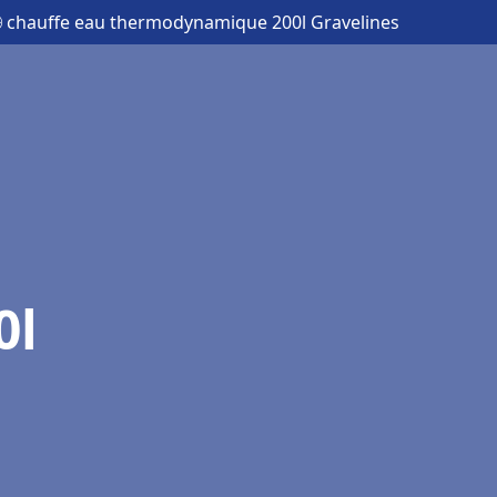
 chauffe eau thermodynamique 200l Gravelines
0l