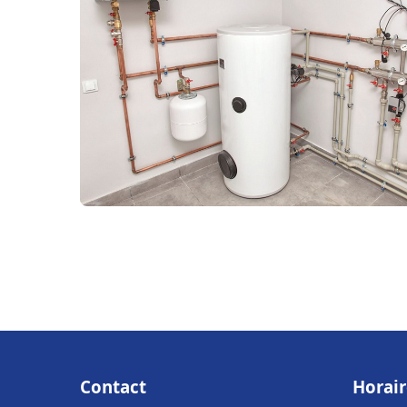
Contact
Horair