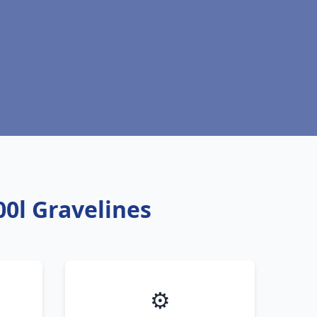
0l Gravelines
⚙️