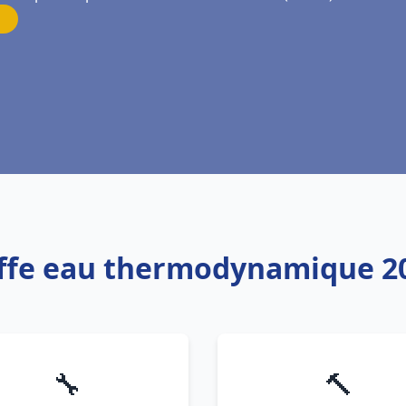
uffe eau thermodynamique 20
🔧
🔨