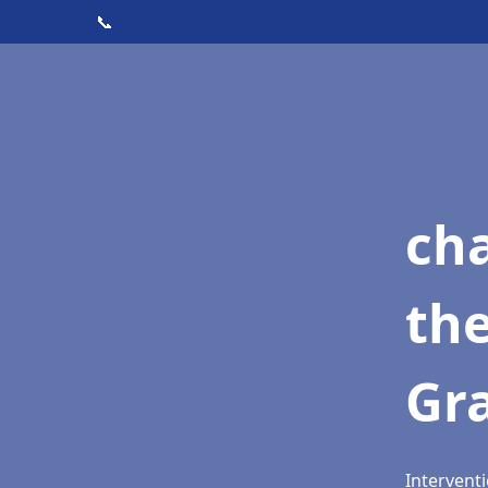
📞
ch
th
Gr
Interventi