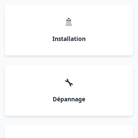
🚿
Installation
🔧
Dépannage