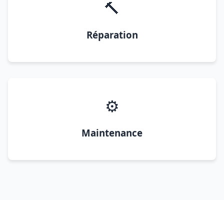
🔨
Réparation
⚙️
Maintenance