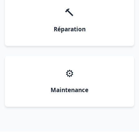
🔨
Réparation
⚙️
Maintenance