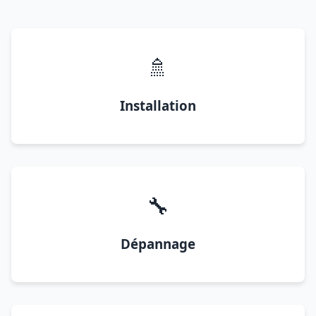
🚿
Installation
🔧
Dépannage