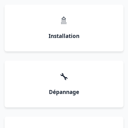
🚿
Installation
🔧
Dépannage