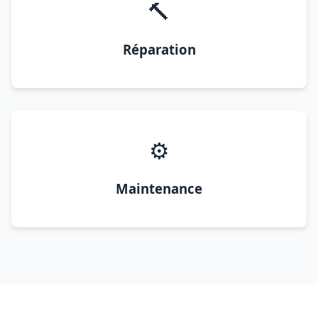
🔨
Réparation
⚙️
Maintenance