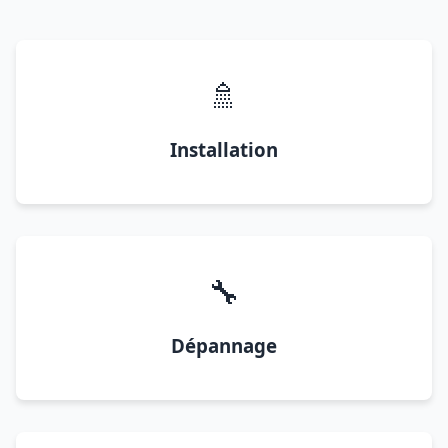
🚿
Installation
🔧
Dépannage