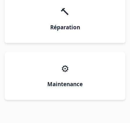
🔨
Réparation
⚙️
Maintenance