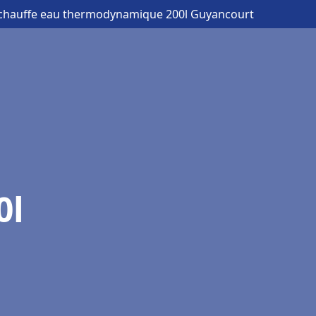
 chauffe eau thermodynamique 200l Guyancourt
0l