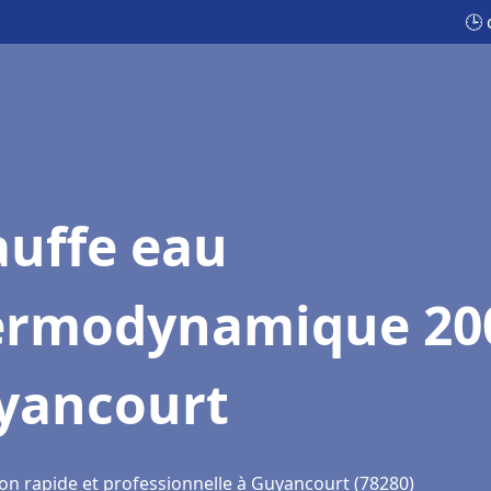
🕒
auffe eau
ermodynamique 20
yancourt
ion rapide et professionnelle à Guyancourt (78280)