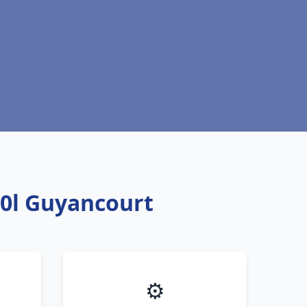
0l Guyancourt
⚙️