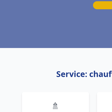
Service: cha
🚿