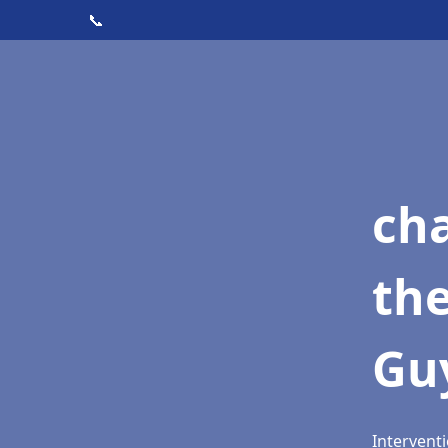
📞
ch
th
Gu
Intervent