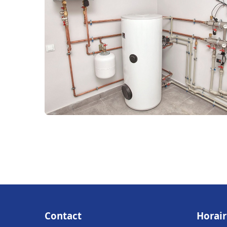
Contact
Horair