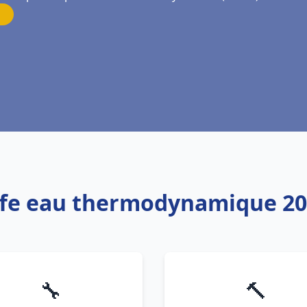
uffe eau thermodynamique 20
🔧
🔨