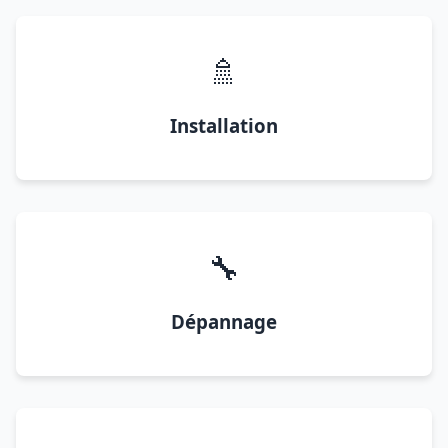
🚿
Installation
🔧
Dépannage