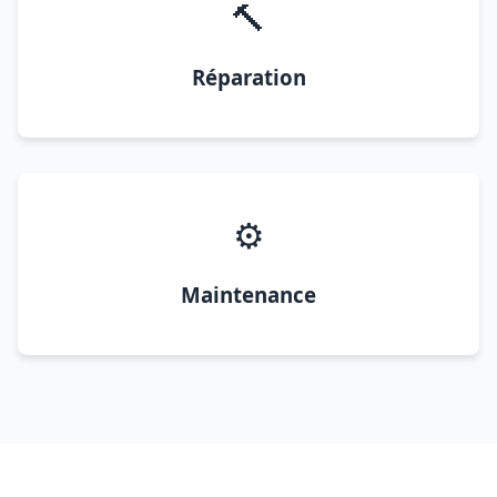
🔨
Réparation
⚙️
Maintenance