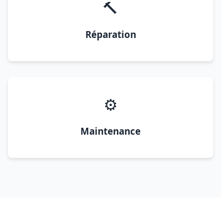
🔨
Réparation
⚙️
Maintenance