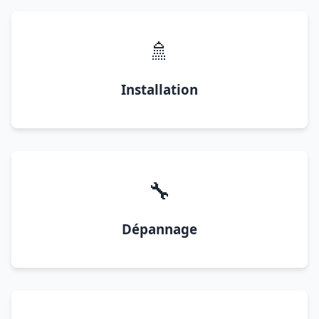
🚿
Installation
🔧
Dépannage