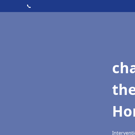
📞
ch
th
Ho
Intervent