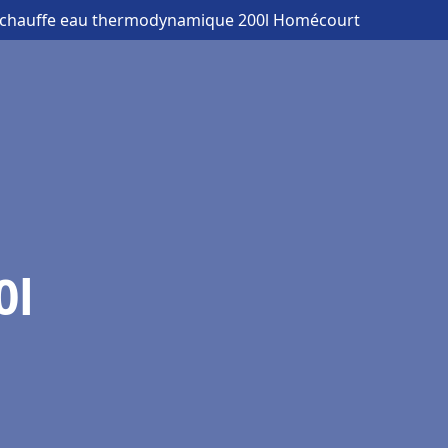
 chauffe eau thermodynamique 200l Homécourt
0l