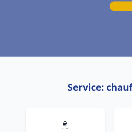
Service: cha
🚿