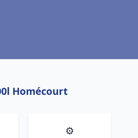
00l Homécourt
⚙️