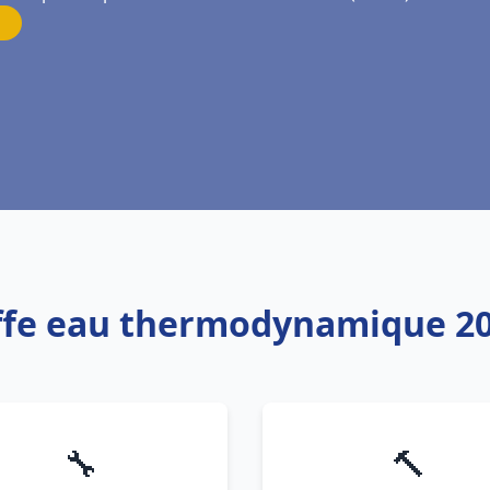
uffe eau thermodynamique 2
🔧
🔨