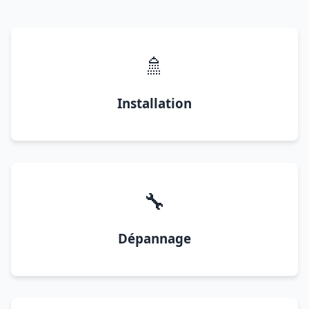
🚿
Installation
🔧
Dépannage