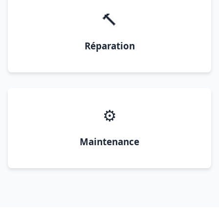
🔨
Réparation
⚙️
Maintenance