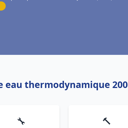
fe eau thermodynamique 200l 
🔧
🔨