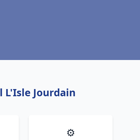
L'Isle Jourdain
⚙️