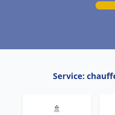
Service: chauf
🚿