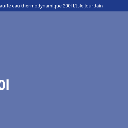
hauffe eau thermodynamique 200l L'Isle Jourdain
0l