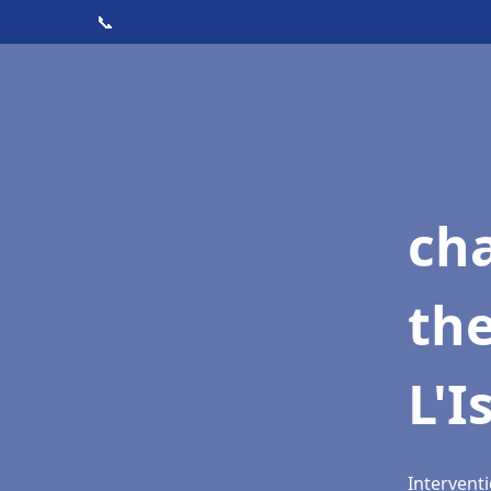
📞
ch
th
L'I
Interventi