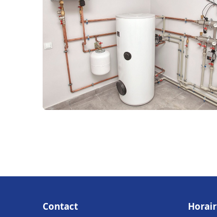
Contact
Horair