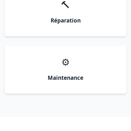
🔨
Réparation
⚙️
Maintenance