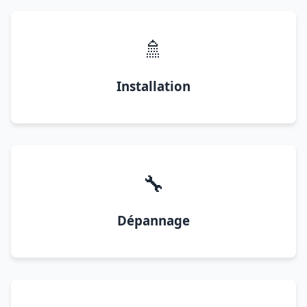
🚿
Installation
🔧
Dépannage