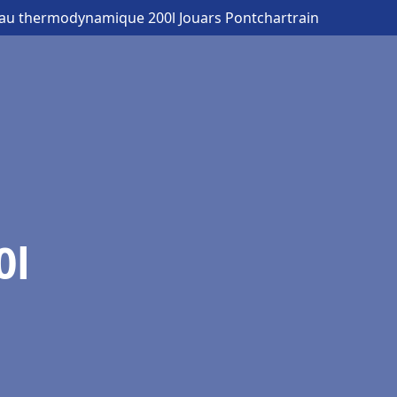
eau thermodynamique 200l Jouars Pontchartrain
0l