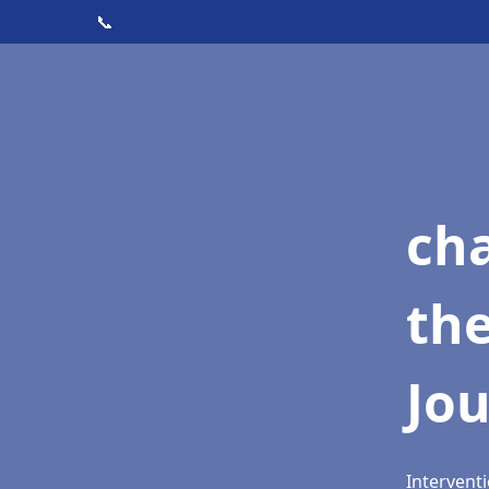
📞
ch
th
Jou
Interventi