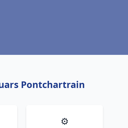
uars Pontchartrain
⚙️