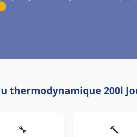
eau thermodynamique 200l Jo
🔧
🔨