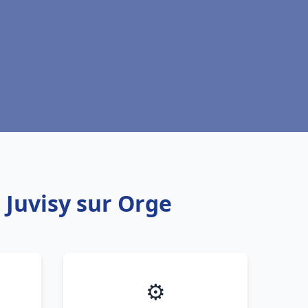
 Juvisy sur Orge
⚙️