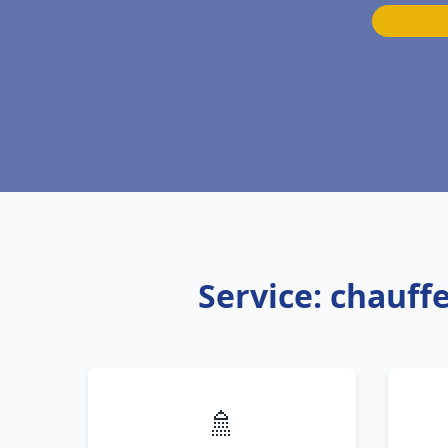
Service: chauff
🚿