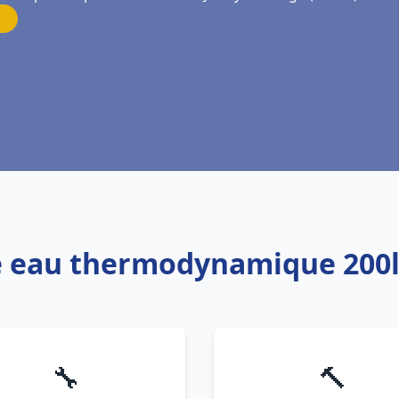
e eau thermodynamique 200l
🔧
🔨