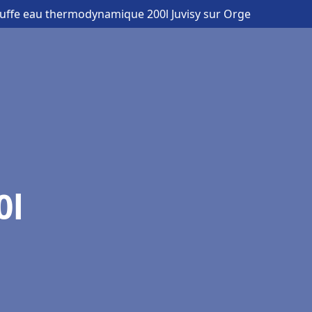
uffe eau thermodynamique 200l Juvisy sur Orge
0l