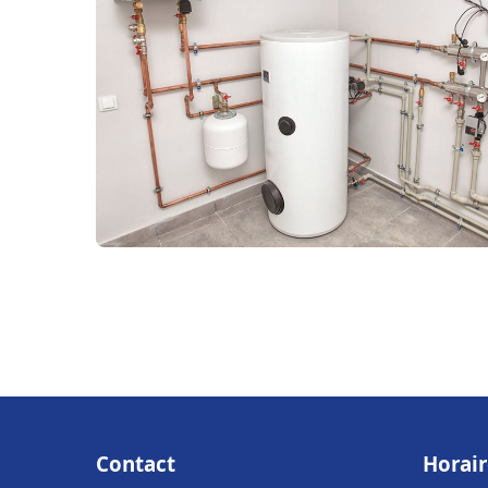
Contact
Horair