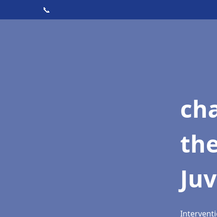
📞
ch
th
Juv
Interventi