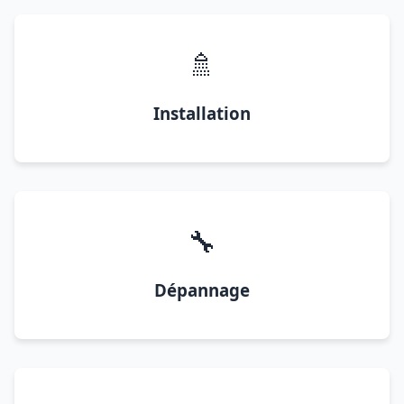
🚿
Installation
🔧
Dépannage