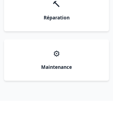
🔨
Réparation
⚙️
Maintenance